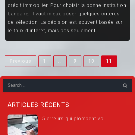
crédit immobilier. Pour choisir la bonne institution
bancaire, il vaut mieux poser quelques critères
de sélection. La décision est souvent basée sur
le taux d'intérêt, mais pas seulement. ...
Pagination
Previous
1
…
9
10
11
des
publications
ARTICLES RÉCENTS
5 erreurs qui plombent vo...